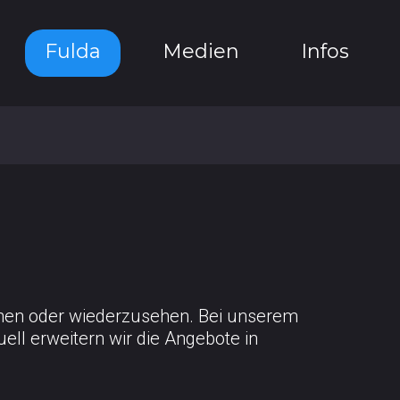
Fulda
Medien
Infos
Center
Predigten
Finanzen
n
Events
Flashlight
Spenden
Freizeit
Videos
Sponsoren
Sportarbeit
Fotos
Projekte
Flyer
Standorte
Termine
ernen oder wiederzusehen. Bei unserem
Fragen
ell erweitern wir die Angebote in