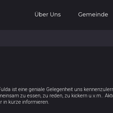
Über Uns
Gemeinde
Über Uns
Gottesdienste
Gemeinde
Connectgruppe
Netzwerk
Glaubenskurs
Team
Jahr Für Gott
Jüngerschule
Baby-Café
Fulda ist eine geniale Gelegenheit uns kennenzul
einsam zu essen, zu reden, zu kickern u.v.m.. Aktu
 in kürze informieren.